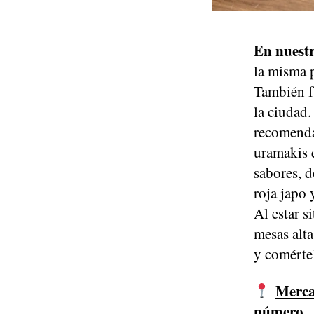
En nuestr
la misma p
También fu
la ciudad.
recomendam
uramakis 
sabores, d
roja japo
Al estar s
mesas alta
y comértel
Mercad
número.