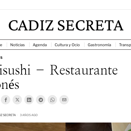
CADIZ SECRETA
e
Noticias
Agenda
Cultura y Ocio
Gastronomía
Transp
ES
sushi – Restaurante
onés
IZ SECRETA
3 AÑOS AGO