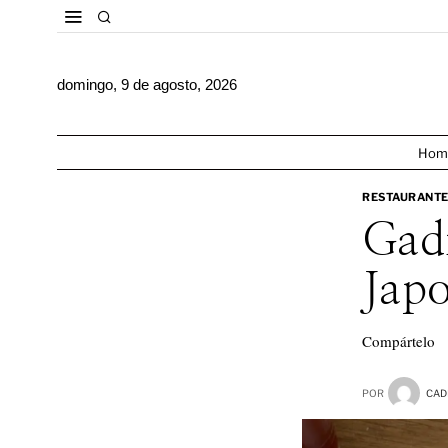
Skip
to
content
domingo, 9
de
agosto, 2026
Hom
RESTAURANT
Gadi
Jap
Compártelo
POR
CAD