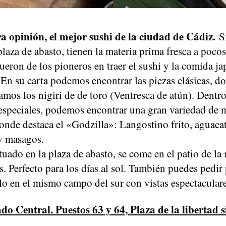
a opinión, el mejor sushi de la ciudad de Cádiz.
Si
laza de abasto, tienen la materia prima fresca a poco
eron de los pioneros en traer el sushi y la comida ja
 En su carta podemos encontrar las piezas clásicas, d
os los nigiri de de toro (Ventresca de atún). Dentro
especiales, podemos encontrar una gran variedad de 
onde destaca el «Godzilla»: Langostino frito, aguacat
 y masagos.
ituado en la plaza de abasto, se come en el patio de la
s. Perfecto para los días al sol. También puedes pedir 
o en el mismo campo del sur con vistas espectaculare
o Central. Puestos 63 y 64, Plaza de la libertad s