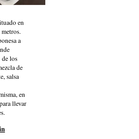
tuado en
s metros.
ponesa a
onde
 de los
mezcla de
e, salsa
 misma, en
para llevar
s.
in